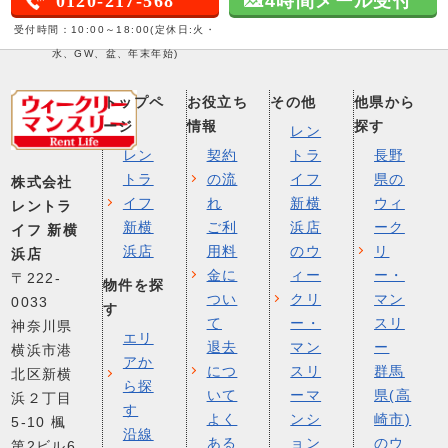
0120-217-568
24時間メール受付
受付時間：10:00～18:00(定休日:火・
水、GW、盆、年末年始)
トップペ
お役立ち
その他
他県から
ージ
情報
探す
レン
レン
契約
トラ
長野
トラ
の流
イフ
県の
株式会社
イフ
れ
新横
ウィ
レントラ
新横
ご利
浜店
ーク
イフ 新横
浜店
用料
のウ
リ
浜店
金に
ィー
ー・
〒222-
物件を探
つい
クリ
マン
0033
す
て
ー・
スリ
神奈川県
エリ
退去
マン
ー
横浜市港
アか
につ
スリ
群馬
北区新横
ら探
いて
ーマ
県(高
浜２丁目
す
よく
ンシ
崎市)
5-10 楓
沿線
ある
ョン
のウ
第2ビル6