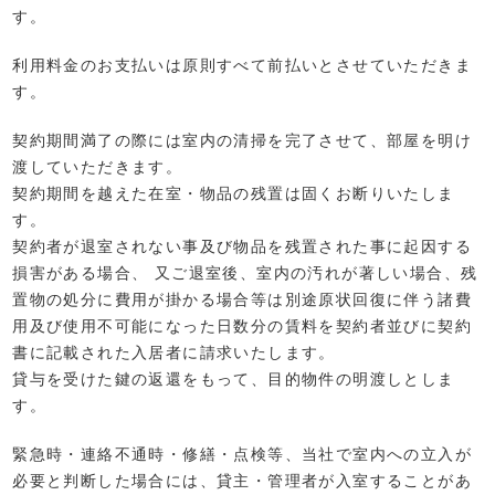
す。
利用料金のお支払いは原則すべて前払いとさせていただきま
す。
契約期間満了の際には室内の清掃を完了させて、部屋を明け
渡していただきます。
契約期間を越えた在室・物品の残置は固くお断りいたしま
す。
契約者が退室されない事及び物品を残置された事に起因する
損害がある場合、 又ご退室後、室内の汚れが著しい場合、残
置物の処分に費用が掛かる場合等は別途原状回復に伴う諸費
用及び使用不可能になった日数分の賃料を契約者並びに契約
書に記載された入居者に請求いたします。
貸与を受けた鍵の返還をもって、目的物件の明渡しとしま
す。
緊急時・連絡不通時・修繕・点検等、当社で室内への立入が
必要と判断した場合には、貸主・管理者が入室することがあ