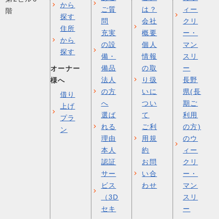
から
ご質
は？
ィー
階
探す
問
会社
クリ
住所
充実
概要
ー・
から
の設
個人
マン
探す
備・
情報
スリ
備品
の取
ー
オーナー
法人
り扱
長野
様へ
の方
いに
県(長
借り
へ
つい
期ご
上げ
選ば
て
利用
プラ
れる
ご利
の方)
ン
理由
用規
のウ
本人
約
ィー
認証
お問
クリ
サー
い合
ー・
ビス
わせ
マン
（3D
スリ
セキ
ー