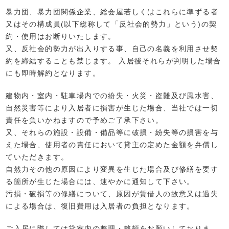
暴力団、暴力団関係企業、総会屋若しくはこれらに準ずる者
又はその構成員(以下総称して「反社会的勢力」という)の契
約・使用はお断りいたします。
又、反社会的勢力が出入りする事、自己の名義を利用させ契
約を締結することも禁じます。 入居後それらが判明した場合
にも即時解約となります。
建物内・室内・駐車場内での紛失・火災・盗難及び風水害、
自然災害等により入居者に損害が生じた場合、当社では一切
責任を負いかねますので予めご了承下さい。
又、それらの施設・設備・備品等に破損・紛失等の損害を与
えた場合、使用者の責任において貸主の定めた金額を弁償し
ていただきます。
自然力その他の原因により変異を生じた場合及び修繕を要す
る箇所が生じた場合には、速やかに通知して下さい。
汚損・破損等の修繕について、原因が賃借人の故意又は過失
による場合は、復旧費用は入居者の負担となります。
ご入居に際しては貸室内の整理・整頓をお願いしておりま