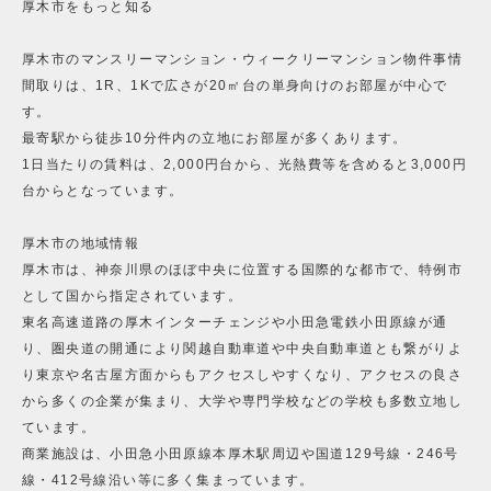
厚木市をもっと知る
厚木市のマンスリーマンション・ウィークリーマンション物件事情
間取りは、1R、1Kで広さが20㎡台の単身向けのお部屋が中心で
す。
最寄駅から徒歩10分件内の立地にお部屋が多くあります。
1日当たりの賃料は、2,000円台から、光熱費等を含めると3,000円
台からとなっています。
厚木市の地域情報
厚木市は、神奈川県のほぼ中央に位置する国際的な都市で、特例市
として国から指定されています。
東名高速道路の厚木インターチェンジや小田急電鉄小田原線が通
り、圏央道の開通により関越自動車道や中央自動車道とも繋がりよ
り東京や名古屋方面からもアクセスしやすくなり、アクセスの良さ
から多くの企業が集まり、大学や専門学校などの学校も多数立地し
ています。
商業施設は、小田急小田原線本厚木駅周辺や国道129号線・246号
線・412号線沿い等に多く集まっています。