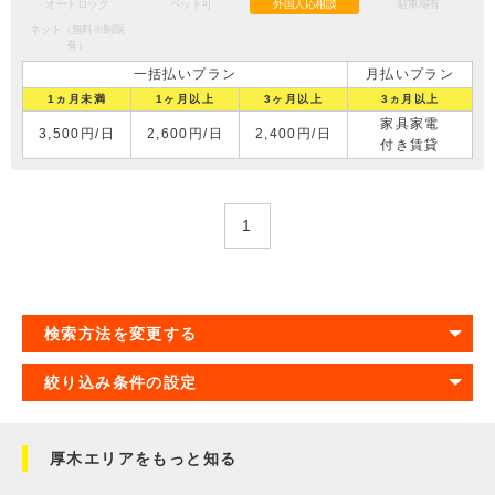
オートロック
ペット可
外国人応相談
駐車場有
ネット（無料※制限
有）
一括払いプラン
月払いプラン
1ヵ月未満
1ヶ月以上
3ヶ月以上
3ヵ月以上
家具家電
3,500円/日
2,600円/日
2,400円/日
付き賃貸
1
検索方法を変更する
絞り込み条件の設定
厚木エリアをもっと知る