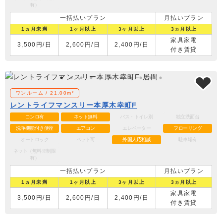
有）
一括払いプラン
月払いプラン
1ヵ月未満
1ヶ月以上
3ヶ月以上
3ヵ月以上
家具家電
3,500円/日
2,600円/日
2,400円/日
付き賃貸
ワンルーム / 21.00m²
レントライフマンスリー本厚木幸町F
コンロ有
ネット無料
バス・トイレ別
独立洗面台
洗浄機能付き便座
エアコン
エレベーター
フローリング
オートロック
ペット可
外国人応相談
駐車場有
ネット（無料※制限
有）
一括払いプラン
月払いプラン
1ヵ月未満
1ヶ月以上
3ヶ月以上
3ヵ月以上
家具家電
3,500円/日
2,600円/日
2,400円/日
付き賃貸