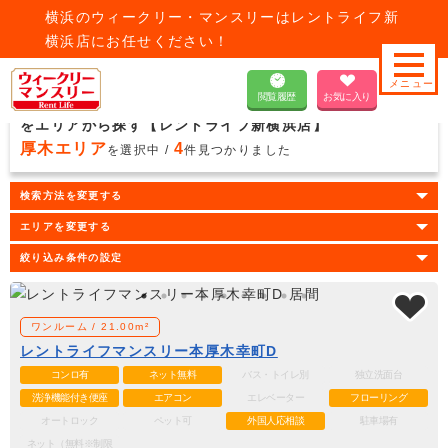
横浜のウィークリー・マンスリーはレントライフ新
横浜店にお任せください！
閲覧履歴
お気に入り
厚木市の厚木エリアウィークリー・マンスリーマンション
をエリアから探す【レントライフ新横浜店】
厚木エリア
4
を選択中 /
件見つかりました
検索方法を変更する
エリアを変更する
絞り込み条件の設定
ワンルーム / 21.00m²
レントライフマンスリー本厚木幸町D
コンロ有
ネット無料
バス・トイレ別
独立洗面台
洗浄機能付き便座
エアコン
エレベーター
フローリング
オートロック
ペット可
外国人応相談
駐車場有
ネット（無料※制限