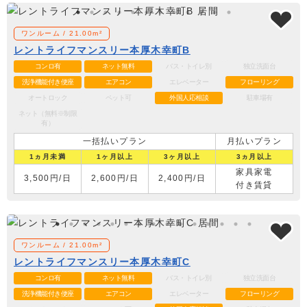
ワンルーム / 21.00m²
レントライフマンスリー本厚木幸町B
コンロ有
ネット無料
バス・トイレ別
独立洗面台
洗浄機能付き便座
エアコン
エレベーター
フローリング
オートロック
ペット可
外国人応相談
駐車場有
ネット（無料※制限
有）
一括払いプラン
月払いプラン
1ヵ月未満
1ヶ月以上
3ヶ月以上
3ヵ月以上
家具家電
3,500円/日
2,600円/日
2,400円/日
付き賃貸
ワンルーム / 21.00m²
レントライフマンスリー本厚木幸町C
コンロ有
ネット無料
バス・トイレ別
独立洗面台
洗浄機能付き便座
エアコン
エレベーター
フローリング