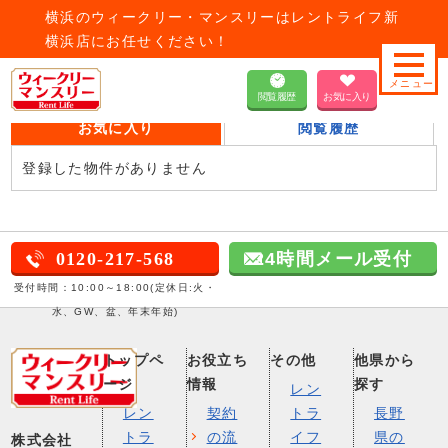
横浜のウィークリー・マンスリーはレントライフ新
横浜店にお任せください！
HOME
検討中物件一覧
閲覧履歴
お気に入り
お気に入り
閲覧履歴
登録した物件がありません
0120-217-568
24時間メール受付
受付時間：10:00～18:00(定休日:火・
水、GW、盆、年末年始)
トップペ
お役立ち
その他
他県から
ージ
情報
探す
レン
レン
契約
トラ
長野
トラ
の流
イフ
県の
株式会社