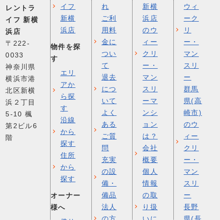
イフ
れ
新横
ウィ
レントラ
新横
ご利
浜店
ーク
イフ 新横
浜店
用料
のウ
リ
浜店
金に
ィー
ー・
〒222-
物件を探
つい
クリ
マン
0033
す
て
ー・
スリ
神奈川県
エリ
退去
マン
ー
横浜市港
アか
につ
スリ
群馬
北区新横
ら探
いて
ーマ
県(高
浜２丁目
す
よく
ンシ
崎市)
5-10 楓
沿線
ある
ョン
のウ
第2ビル6
から
ご質
は？
ィー
階
探す
問
会社
クリ
住所
充実
概要
ー・
から
の設
個人
マン
探す
備・
情報
スリ
備品
の取
ー
オーナー
法人
り扱
長野
様へ
の方
いに
県(長