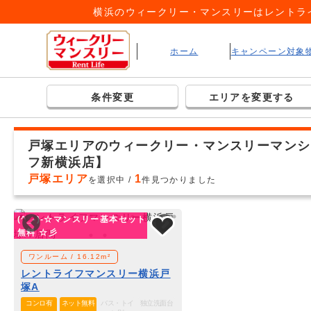
横浜のウィークリー・マンスリーはレントラ
ホーム
キャンペーン対象
条件変更
エリアを変更する
戸塚エリアのウィークリー・マンスリーマンシ
フ新横浜店】
戸塚エリア
1
を選択中 /
件見つかりました
(^_-)-☆マンスリー基本セット
無料 ☆彡
ワンルーム / 16.12m²
レントライフマンスリー横浜戸
塚A
コンロ有
ネット無料
バス・トイ
独立洗面台