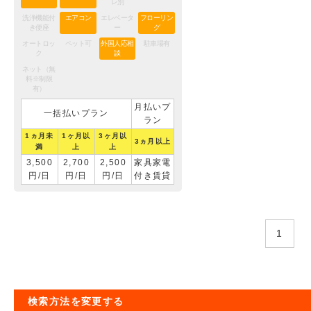
レ別
洗浄機能付
エアコン
エレベータ
フローリン
き便座
ー
グ
オートロッ
ペット可
外国人応相
駐車場有
ク
談
ネット（無
料※制限
有）
月払いプ
一括払いプラン
ラン
1ヵ月未
1ヶ月以
3ヶ月以
3ヵ月以上
満
上
上
3,500
2,700
2,500
家具家電
円/日
円/日
円/日
付き賃貸
1
検索方法を変更する