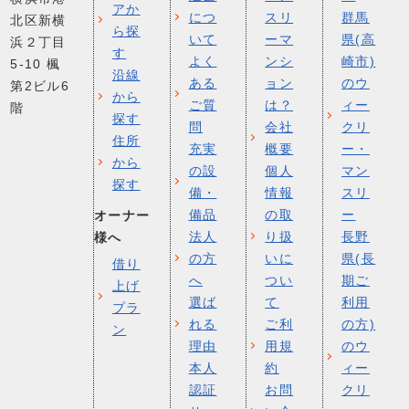
アか
につ
スリ
群馬
北区新横
ら探
いて
ーマ
県(高
浜２丁目
す
よく
ンシ
崎市)
5-10 楓
沿線
ある
ョン
のウ
第2ビル6
から
ご質
は？
ィー
階
探す
問
会社
クリ
住所
充実
概要
ー・
から
の設
個人
マン
探す
備・
情報
スリ
備品
の取
ー
オーナー
法人
り扱
長野
様へ
の方
いに
県(長
借り
へ
つい
期ご
上げ
選ば
て
利用
プラ
れる
ご利
の方)
ン
理由
用規
のウ
本人
約
ィー
認証
お問
クリ