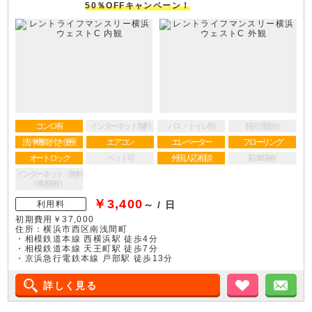
50％OFFキャンペーン！
コンロ有
インターネット無料
バス・トイレ別
独立洗面台
洗浄機能付き便座
エアコン
エレベーター
フローリング
オートロック
ペット可
外国人応相談
駐車場有
インターネット（無料
※制限有）
￥3,400
利用料
～ / 日
初期費用￥37,000
住所：横浜市西区南浅間町
・相模鉄道本線 西横浜駅 徒歩4分
・相模鉄道本線 天王町駅 徒歩7分
・京浜急行電鉄本線 戸部駅 徒歩13分
詳しく見る
お気に入り
メ