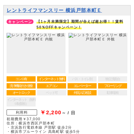
レントライフマンスリー 横浜戸部本町Ｅ
【1ヶ月未満限定】期間が合えば超お得！！賃料
50％OFFキャンペーン！
コンロ有
インターネット無料
バス・トイレ別
独立洗面台
洗浄機能付き便座
エアコン
エレベーター
フローリング
オートロック
ペット可
外国人応相談
駐車場有
インターネット（無料
※制限有）
￥2,200
利用料
～ / 日
初期費用￥37,000
住所：横浜市西区戸部本町
・京浜急行電鉄本線 戸部駅 徒歩2分
・横浜市ブルーライン 高島町駅 徒歩5分