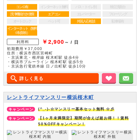
コンロ有
インターネット無料
バス・トイレ別
独立洗面台
洗浄機能付き便座
エアコン
エレベーター
フローリング
オートロック
ペット可
外国人応相談
駐車場有
インターネット（無料
※制限有）
￥2,900
利用料
～ / 日
初期費用￥37,000
住所：横浜市西区宮崎町
・京浜東北・根岸線 桜木町駅 徒歩4分
・横浜市ブルーライン 桜木町駅 徒歩5分
・京浜急行電鉄本線 日ノ出町駅 徒歩10分
詳しく見る
お気に入り
メ
レントライフマンスリー横浜桜木町
(^_-)-☆マンスリー基本セット無料 ☆彡
【1ヶ月未満限定】期間が合えば超お得！！賃料
50％OFFキャンペーン！