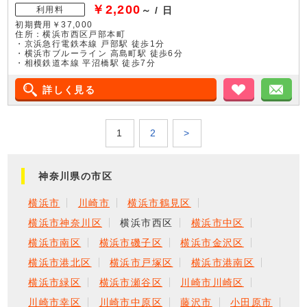
￥2,200
利用料
～ / 日
初期費用￥37,000
住所：横浜市西区戸部本町
・京浜急行電鉄本線 戸部駅 徒歩1分
・横浜市ブルーライン 高島町駅 徒歩6分
・相模鉄道本線 平沼橋駅 徒歩7分
詳しく見る
お気に入り
メ
1
2
>
神奈川県の市区
横浜市
川崎市
横浜市鶴見区
横浜市神奈川区
横浜市西区
横浜市中区
横浜市南区
横浜市磯子区
横浜市金沢区
横浜市港北区
横浜市戸塚区
横浜市港南区
横浜市緑区
横浜市瀬谷区
川崎市川崎区
川崎市幸区
川崎市中原区
藤沢市
小田原市