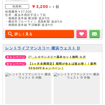
￥3,200
利用料
～ / 日
初期費用￥37,000
住所：横浜市西区平沼１丁目
・相模鉄道本線 横浜駅 徒歩5分
・横浜市ブルーライン 高島町駅 徒歩5分
・相模鉄道本線 平沼橋駅 徒歩4分
詳しく見る
お気に入り
メ
レントライフマンスリー 横浜ウェスト D
(^_-)-☆マンスリー基本セット無料 ☆彡
【1ヶ月未満限定】期間が合えば超お得！！賃料
50％OFFキャンペーン！