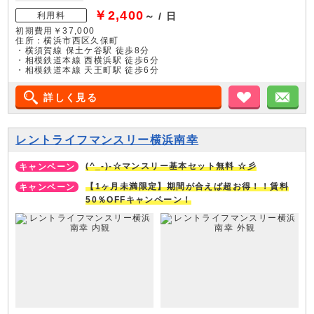
￥2,400
利用料
～ / 日
初期費用￥37,000
住所：横浜市西区久保町
・横須賀線 保土ケ谷駅 徒歩8分
・相模鉄道本線 西横浜駅 徒歩6分
・相模鉄道本線 天王町駅 徒歩6分
詳しく見る
お気に入り
メ
レントライフマンスリー横浜南幸
(^_-)-☆マンスリー基本セット無料 ☆彡
【1ヶ月未満限定】期間が合えば超お得！！賃料
50％OFFキャンペーン！