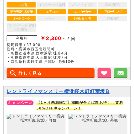
コンロ有
インターネット無料
バス・トイレ別
独立洗面台
洗浄機能付き便座
エアコン
エレベーター
フローリング
オートロック
ペット可
外国人応相談
駐車場有
インターネット（無料
※制限有）
￥2,300
利用料
～ / 日
初期費用￥37,000
住所：横浜市西区南浅間町
・相模鉄道本線 西横浜駅 徒歩4分
・相模鉄道本線 天王町駅 徒歩7分
・京浜急行電鉄本線 戸部駅 徒歩13分
詳しく見る
お気に入り
メ
レントライフマンスリー横浜桜木町紅葉坂B
【1ヶ月未満限定】期間が合えば超お得！！賃料
50％OFFキャンペーン！