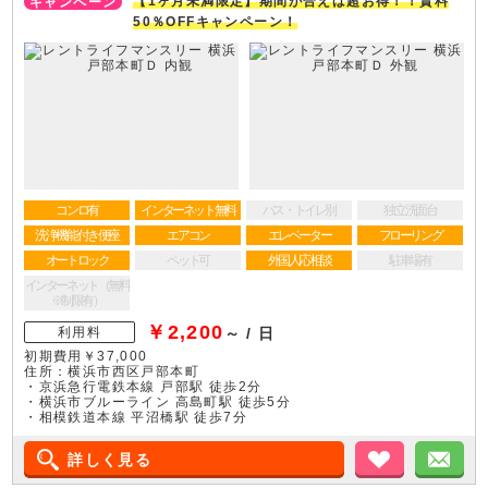
【1ヶ月未満限定】期間が合えば超お得！！賃料
50％OFFキャンペーン！
コンロ有
インターネット無料
バス・トイレ別
独立洗面台
洗浄機能付き便座
エアコン
エレベーター
フローリング
オートロック
ペット可
外国人応相談
駐車場有
インターネット（無料
※制限有）
￥2,200
利用料
～ / 日
初期費用￥37,000
住所：横浜市西区戸部本町
・京浜急行電鉄本線 戸部駅 徒歩2分
・横浜市ブルーライン 高島町駅 徒歩5分
・相模鉄道本線 平沼橋駅 徒歩7分
詳しく見る
お気に入り
メ