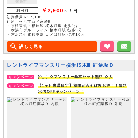
※制限有）
￥2,900
利用料
～ / 日
初期費用￥37,000
住所：横浜市西区宮崎町
・京浜東北・根岸線 桜木町駅 徒歩4分
・横浜市ブルーライン 桜木町駅 徒歩5分
・京浜急行電鉄本線 日ノ出町駅 徒歩10分
詳しく見る
お気に入り
メ
レントライフマンスリー横浜桜木町紅葉坂Ｄ
(^_-)-☆マンスリー基本セット無料 ☆彡
【1ヶ月未満限定】期間が合えば超お得！！賃料
50％OFFキャンペーン！