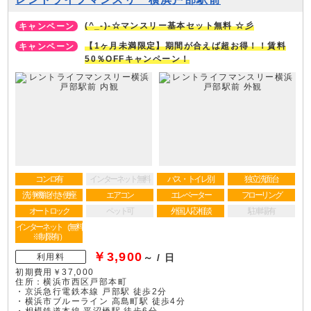
(^_-)-☆マンスリー基本セット無料 ☆彡
【1ヶ月未満限定】期間が合えば超お得！！賃料
50％OFFキャンペーン！
コンロ有
インターネット無料
バス・トイレ別
独立洗面台
洗浄機能付き便座
エアコン
エレベーター
フローリング
オートロック
ペット可
外国人応相談
駐車場有
インターネット（無料
※制限有）
￥3,900
利用料
～ / 日
初期費用￥37,000
住所：横浜市西区戸部本町
・京浜急行電鉄本線 戸部駅 徒歩2分
・横浜市ブルーライン 高島町駅 徒歩4分