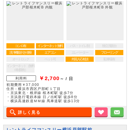
コンロ有
インターネット無料
バス・トイレ別
独立洗面台
洗浄機能付き便座
エアコン
エレベーター
フローリング
オートロック
ペット可
外国人応相談
駐車場有
インターネット（無料
※制限有）
￥2,700
利用料
～ / 日
初期費用￥37,000
住所：横浜市西区戸部町１丁目
・京浜東北・根岸線 桜木町駅 徒歩7分
・京浜急行電鉄本線 日ノ出町駅 徒歩8分
・横浜高速鉄道ＭＭ線 馬車道駅 徒歩13分
詳しく見る
お気に入り
メ
レントライフマンスリー横浜戸部駅前