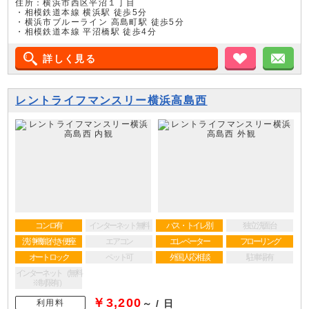
住所：横浜市西区平沼１丁目
・相模鉄道本線 横浜駅 徒歩5分
・横浜市ブルーライン 高島町駅 徒歩5分
・相模鉄道本線 平沼橋駅 徒歩4分
詳しく見る
お気に入り
メ
レントライフマンスリー横浜高島西
コンロ有
インターネット無料
バス・トイレ別
独立洗面台
洗浄機能付き便座
エアコン
エレベーター
フローリング
オートロック
ペット可
外国人応相談
駐車場有
インターネット（無料
※制限有）
￥3,200
利用料
～ / 日