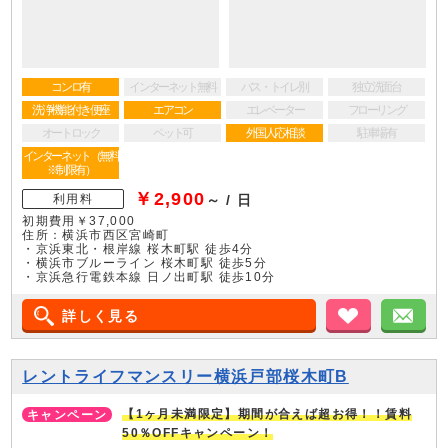
コンロ有
インターネット無料
バス・トイレ別
独立洗面台
洗浄機能付き便座
エアコン
エレベーター
フローリング
オートロック
ペット可
外国人応相談
駐車場有
インターネット（無料
※制限有）
￥2,900
利用料
～ / 日
初期費用￥37,000
住所：横浜市西区宮崎町
・京浜東北・根岸線 桜木町駅 徒歩4分
・横浜市ブルーライン 桜木町駅 徒歩5分
・京浜急行電鉄本線 日ノ出町駅 徒歩10分
詳しく見る
お気に入り
メ
レントライフマンスリー横浜戸部桜木町B
【1ヶ月未満限定】期間が合えば超お得！！賃料
50％OFFキャンペーン！