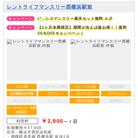
レントライフマンスリー西横浜駅前
(^_-)-☆マンスリー基本セット無料 ☆彡
【1ヶ月未満限定】期間が合えば超お得！！賃料
50％OFFキャンペーン！
コンロ有
インターネット無料
バス・トイレ別
独立洗面台
洗浄機能付き便座
エアコン
エレベーター
フローリング
オートロック
ペット可
外国人応相談
駐車場有
インターネット（無料
※制限有）
￥2,900
利用料
～ / 日
初期費用￥37,000
住所：横浜市西区浜松町
・相模鉄道本線 西横浜駅 徒歩1分