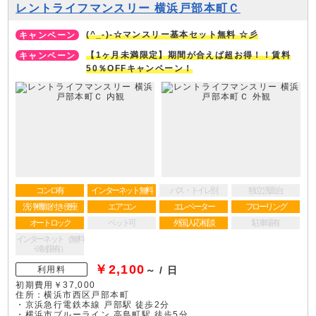
レントライフマンスリー 横浜戸部本町Ｃ
(^_-)-☆マンスリー基本セット無料 ☆彡
【1ヶ月未満限定】期間が合えば超お得！！賃料
50％OFFキャンペーン！
コンロ有
インターネット無料
バス・トイレ別
独立洗面台
洗浄機能付き便座
エアコン
エレベーター
フローリング
オートロック
ペット可
外国人応相談
駐車場有
インターネット（無料
※制限有）
￥2,100
利用料
～ / 日
初期費用￥37,000
住所：横浜市西区戸部本町
・京浜急行電鉄本線 戸部駅 徒歩2分
・横浜市ブルーライン 高島町駅 徒歩5分