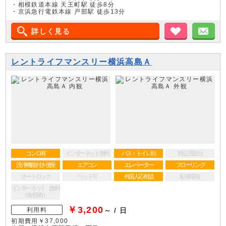
・相模鉄道本線 天王町駅 徒歩8分
・京浜急行電鉄本線 戸部駅 徒歩13分
詳しく見る
お気に入り
メ
レントライフマンスリー横浜高島Ａ
コンロ有
インターネット無料
バス・トイレ別
独立洗面台
洗浄機能付き便座
エアコン
エレベーター
フローリング
オートロック
ペット可
外国人応相談
駐車場有
インターネット（無料
※制限有）
￥3,200
利用料
～ / 日
初期費用￥37,000