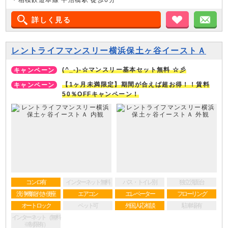
・相模鉄道本線 平沼橋駅 徒歩6分
詳しく見る
お気に入り
メ
レントライフマンスリー横浜保土ヶ谷イーストＡ
(^_-)-☆マンスリー基本セット無料 ☆彡
【1ヶ月未満限定】期間が合えば超お得！！賃料
50％OFFキャンペーン！
コンロ有
インターネット無料
バス・トイレ別
独立洗面台
洗浄機能付き便座
エアコン
エレベーター
フローリング
オートロック
ペット可
外国人応相談
駐車場有
インターネット（無料
※制限有）