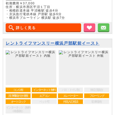
初期費用￥37,000
住所：横浜市西区平沼１丁目
・相模鉄道本線 平沼橋駅 徒歩4分
・京浜急行電鉄本線 戸部駅 徒歩6分
・横浜市ブルーライン 横浜駅 徒歩7分
詳しく見る
お気に入り
メ
レントライフマンスリー横浜戸部駅前イースト
コンロ有
インターネット無料
バス・トイレ別
独立洗面台
洗浄機能付き便座
エアコン
エレベーター
フローリング
オートロック
ペット可
外国人応相談
駐車場有
インターネット（無料
※制限有）