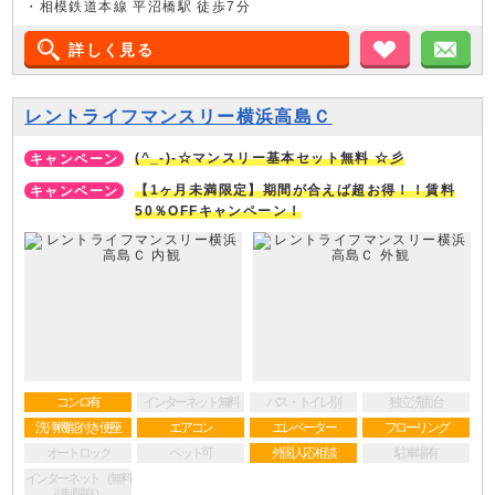
・相模鉄道本線 平沼橋駅 徒歩7分
詳しく見る
お気に入り
メ
レントライフマンスリー横浜高島Ｃ
(^_-)-☆マンスリー基本セット無料 ☆彡
【1ヶ月未満限定】期間が合えば超お得！！賃料
50％OFFキャンペーン！
コンロ有
インターネット無料
バス・トイレ別
独立洗面台
洗浄機能付き便座
エアコン
エレベーター
フローリング
オートロック
ペット可
外国人応相談
駐車場有
インターネット（無料
※制限有）