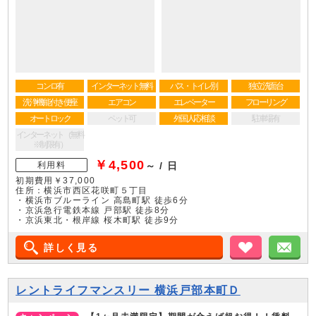
コンロ有
インターネット無料
バス・トイレ別
独立洗面台
洗浄機能付き便座
エアコン
エレベーター
フローリング
オートロック
ペット可
外国人応相談
駐車場有
インターネット（無料
※制限有）
￥4,500
利用料
～ / 日
初期費用￥37,000
住所：横浜市西区花咲町５丁目
・横浜市ブルーライン 高島町駅 徒歩6分
・京浜急行電鉄本線 戸部駅 徒歩8分
・京浜東北・根岸線 桜木町駅 徒歩9分
詳しく見る
お気に入り
メ
レントライフマンスリー 横浜戸部本町Ｄ