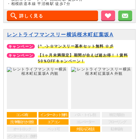
・相模鉄道本線 平沼橋駅 徒歩7分
詳しく見る
お気に入り
メ
レントライフマンスリー横浜桜木町紅葉坂A
(^_-)-☆マンスリー基本セット無料 ☆彡
【1ヶ月未満限定】期間が合えば超お得！！賃料
50％OFFキャンペーン！
コンロ有
インターネット無料
バス・トイレ別
独立洗面台
洗浄機能付き便座
エアコン
エレベーター
フローリング
オートロック
ペット可
外国人応相談
駐車場有
インターネット（無料