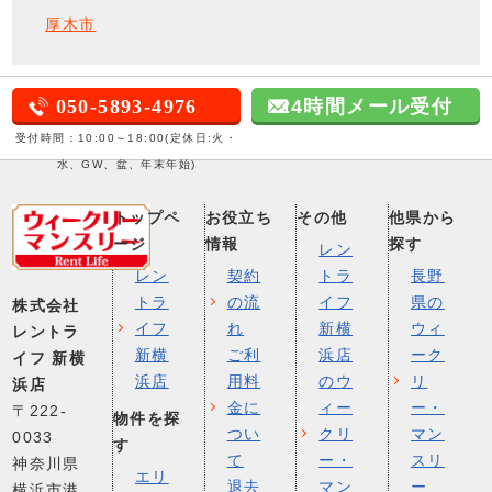
厚木市
050-5893-4976
24時間メール受付
受付時間：10:00～18:00(定休日:火・
水、GW、盆、年末年始)
トップペ
お役立ち
その他
他県から
ージ
情報
探す
レン
レン
契約
トラ
長野
トラ
の流
イフ
県の
株式会社
イフ
れ
新横
ウィ
レントラ
新横
ご利
浜店
ーク
イフ 新横
浜店
用料
のウ
リ
浜店
金に
ィー
ー・
〒222-
物件を探
つい
クリ
マン
0033
す
て
ー・
スリ
神奈川県
エリ
退去
マン
ー
横浜市港