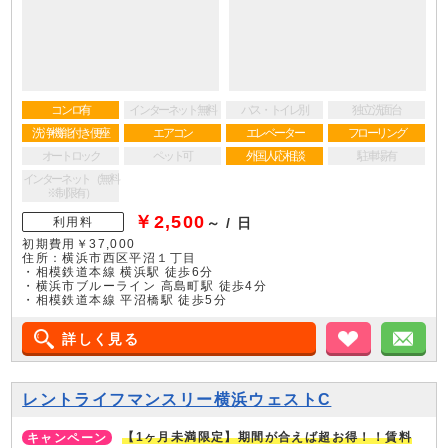
コンロ有
インターネット無料
バス・トイレ別
独立洗面台
洗浄機能付き便座
エアコン
エレベーター
フローリング
オートロック
ペット可
外国人応相談
駐車場有
インターネット（無料
※制限有）
￥2,500
利用料
～ / 日
初期費用￥37,000
住所：横浜市西区平沼１丁目
・相模鉄道本線 横浜駅 徒歩6分
・横浜市ブルーライン 高島町駅 徒歩4分
・相模鉄道本線 平沼橋駅 徒歩5分
詳しく見る
お気に入り
メ
レントライフマンスリー横浜ウェストC
【1ヶ月未満限定】期間が合えば超お得！！賃料