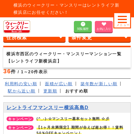
横浜のウィークリー・マンスリーはレントライフ新
横浜店にお任せください！
す
神奈川県
横浜市西区のウィークリー・マンスリーマンション
閲覧履歴
お気に入り
住所検索
条件変更
横浜市西区のウィークリー・マンスリーマンション一覧
【レントライフ新横浜店】
36
件
/ 1～20件表示
利用料の安い順
面積が広い順
築年数が新しい順
駅から近い順
更新順
おすすめ順
レントライフマンスリー横浜高島D
(^_-)-☆マンスリー基本セット無料 ☆彡
【1ヶ月未満限定】期間が合えば超お得！！賃料
50％OFFキャンペーン！