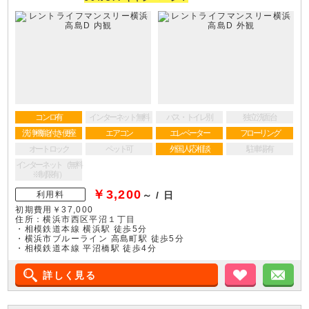
コンロ有
インターネット無料
バス・トイレ別
独立洗面台
洗浄機能付き便座
エアコン
エレベーター
フローリング
オートロック
ペット可
外国人応相談
駐車場有
インターネット（無料
※制限有）
￥3,200
利用料
～ / 日
初期費用￥37,000
住所：横浜市西区平沼１丁目
・相模鉄道本線 横浜駅 徒歩5分
・横浜市ブルーライン 高島町駅 徒歩5分
・相模鉄道本線 平沼橋駅 徒歩4分
詳しく見る
お気に入り
メ