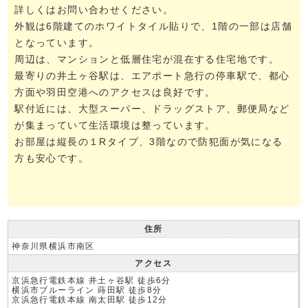
詳しくはお問い合わせください。
外観は6階建てのホワイトタイル貼りで、1階の一部は店舗
となっています。
周辺は、マンションと低層住宅が混在する住宅地です。
最寄りの井土ヶ谷駅は、エアポート急行の停車駅で、都心
方面や羽田空港へのアクセスは良好です。
駅付近には、大型スーパー、ドラッグストア、郵便局など
が集まっていて生活環境は整っています。
お部屋は縦長の１Rタイプ、3階なので防犯面が気になる
方も安心です。
住所
神奈川県横浜市南区
アクセス
京浜急行電鉄本線 井土ヶ谷駅 徒歩6分
横浜市ブルーライン 蒔田駅 徒歩8分
京浜急行電鉄本線 南太田駅 徒歩12分