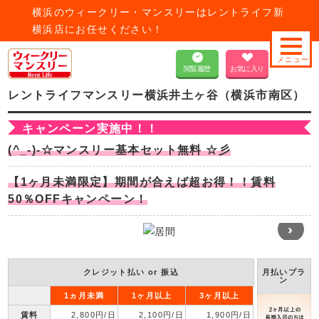
横浜のウィークリー・マンスリーはレントライフ新
横浜店にお任せください！
神奈川県
横浜市南区
レントライフマンスリー横浜井土ヶ谷
閲覧履歴
お気に入り
レントライフマンスリー横浜井土ヶ谷（横浜市南区）
キャンペーン実施中！！
(^_-)-☆マンスリー基本セット無料 ☆彡
【1ヶ月未満限定】期間が合えば超お得！！賃料
50％OFFキャンペーン！
›
クレジット払い or 振込
月払いプラ
ン
1ヵ月未満
1ヶ月以上
3ヶ月以上
賃料
2,800円/日
2,100円/日
1,900円/日