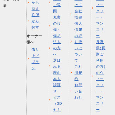
から
ご質
は？
ィー
階
探す
問
会社
クリ
住所
充実
概要
ー・
から
の設
個人
マン
探す
備・
情報
スリ
備品
の取
ー
オーナー
法人
り扱
長野
様へ
の方
いに
県(長
借り
へ
つい
期ご
上げ
選ば
て
利用
プラ
れる
ご利
の方)
ン
理由
用規
のウ
本人
約
ィー
認証
お問
クリ
サー
い合
ー・
ビス
わせ
マン
（3D
スリ
セキ
ー