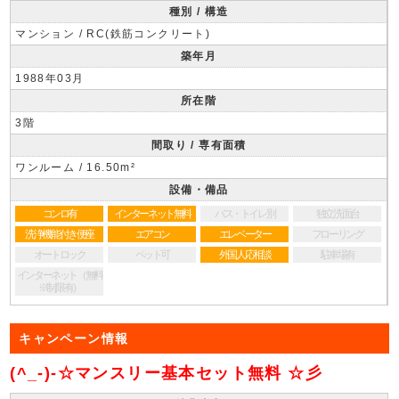
種別 / 構造
マンション / RC(鉄筋コンクリート)
築年月
1988年03月
所在階
3階
間取り / 専有面積
ワンルーム / 16.50m²
設備・備品
コンロ有
インターネット無料
バス・トイレ別
独立洗面台
洗浄機能付き便座
エアコン
エレベーター
フローリング
オートロック
ペット可
外国人応相談
駐車場有
インターネット（無料
※制限有）
キャンペーン情報
(^_-)-☆マンスリー基本セット無料 ☆彡