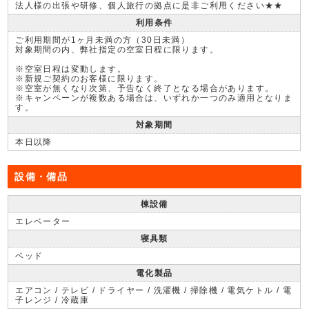
法人様の出張や研修、個人旅行の拠点に是非ご利用ください★★
利用条件
ご利用期間が1ヶ月未満の方（30日未満）
対象期間の内、弊社指定の空室日程に限ります。
※空室日程は変動します。
※新規ご契約のお客様に限ります。
※空室が無くなり次第、予告なく終了となる場合があります。
※キャンペーンが複数ある場合は、いずれか一つのみ適用となりま
す。
対象期間
本日以降
設備・備品
棟設備
エレベーター
寝具類
ベッド
電化製品
エアコン / テレビ / ドライヤー / 洗濯機 / 掃除機 / 電気ケトル / 電
子レンジ / 冷蔵庫