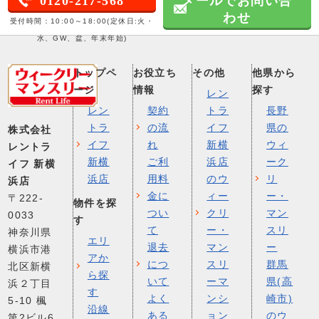
0120-217-568
メールでお問い合
わせ
受付時間：10:00～18:00(定休日:火・
水、GW、盆、年末年始)
トップペ
お役立ち
その他
他県から
ージ
情報
探す
レン
レン
契約
トラ
長野
トラ
の流
イフ
県の
株式会社
イフ
れ
新横
ウィ
レントラ
新横
ご利
浜店
ーク
イフ 新横
浜店
用料
のウ
リ
浜店
金に
ィー
ー・
〒222-
物件を探
つい
クリ
マン
0033
す
て
ー・
スリ
神奈川県
エリ
退去
マン
ー
横浜市港
アか
につ
スリ
群馬
北区新横
ら探
いて
ーマ
県(高
浜２丁目
す
よく
ンシ
崎市)
5-10 楓
沿線
ある
ョン
のウ
第2ビル6