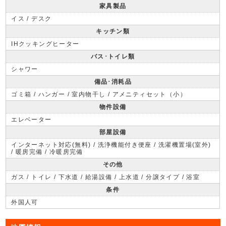
家具製品
イス / デスク
キッチン類
IHクッキングヒーター
バス･トイレ類
シャワー
備品･消耗品
ゴミ箱 / ハンガー / 室内物干し / アメニティセット（小）
物件設備
エレベーター
部屋設備
インターネット対応(無料) / 洗浄機能付き便座 / 洗濯機置場(室外)
/ 暖房完備 / 冷暖房完備
その他
ガス / トイレ / 下水道 / 給湯設備 / 上水道 / 分譲タイプ / 浴室
条件
外国人可